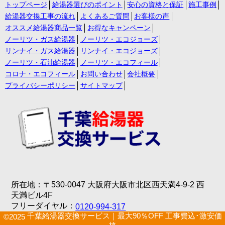
トップページ
給湯器選びのポイント
安心の資格と保証
施工事例
給湯器交換工事の流れ
よくあるご質問
お客様の声
オススメ給湯器商品一覧
お得なキャンペーン
ノーリツ・ガス給湯器
ノーリツ・エコジョーズ
リンナイ・ガス給湯器
リンナイ・エコジョーズ
ノーリツ・石油給湯器
ノーリツ・エコフィール
コロナ・エコフィール
お問い合わせ
会社概要
プライバシーポリシー
サイトマップ
所在地：〒530-0047 大阪府大阪市北区西天満4-9-2 西
天満ビル4F
フリーダイヤル：
0120-994-317
千葉給湯器交換サービス｜最大90％OFF 工事費込･激安価
©2025