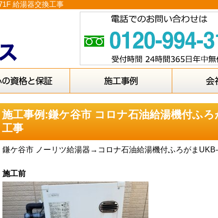
71F 給湯器交換工事
施工事例:鎌ケ谷市 コロナ石油給湯機付ふろがま
工事
鎌ケ谷市 ノーリツ給湯器→コロナ石油給湯機付ふろがまUKB-S
施工前