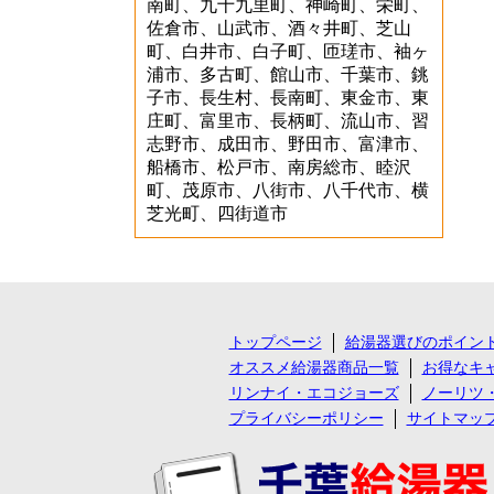
南町、九十九里町、神崎町、栄町、
佐倉市、山武市、酒々井町、芝山
町、白井市、白子町、匝瑳市、袖ヶ
浦市、多古町、館山市、千葉市、銚
子市、長生村、長南町、東金市、東
庄町、富里市、長柄町、流山市、習
志野市、成田市、野田市、富津市、
船橋市、松戸市、南房総市、睦沢
町、茂原市、八街市、八千代市、横
芝光町、四街道市
トップページ
給湯器選びのポイン
オススメ給湯器商品一覧
お得なキ
リンナイ・エコジョーズ
ノーリツ
プライバシーポリシー
サイトマッ