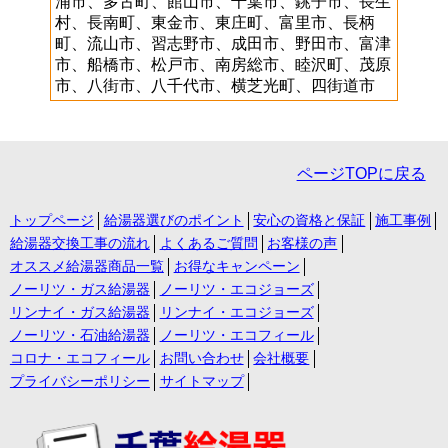
浦市、多古町、館山市、千葉市、銚子市、長生
村、長南町、東金市、東庄町、富里市、長柄
町、流山市、習志野市、成田市、野田市、富津
市、船橋市、松戸市、南房総市、睦沢町、茂原
市、八街市、八千代市、横芝光町、四街道市
ページTOPに戻る
トップページ
給湯器選びのポイント
安心の資格と保証
施工事例
給湯器交換工事の流れ
よくあるご質問
お客様の声
オススメ給湯器商品一覧
お得なキャンペーン
ノーリツ・ガス給湯器
ノーリツ・エコジョーズ
リンナイ・ガス給湯器
リンナイ・エコジョーズ
ノーリツ・石油給湯器
ノーリツ・エコフィール
コロナ・エコフィール
お問い合わせ
会社概要
プライバシーポリシー
サイトマップ