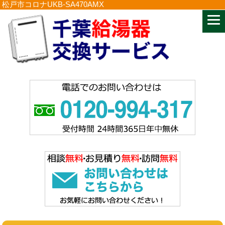
松戸市コロナUKB-SA470AMX