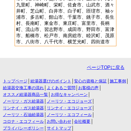
九里町、神崎町、栄町、佐倉市、山武市、酒々
井町、芝山町、白井市、白子町、匝瑳市、袖ヶ
浦市、多古町、館山市、千葉市、銚子市、長生
村、長南町、東金市、東庄町、富里市、長柄
町、流山市、習志野市、成田市、野田市、富津
市、船橋市、松戸市、南房総市、睦沢町、茂原
市、八街市、八千代市、横芝光町、四街道市
ページTOPに戻る
トップページ
給湯器選びのポイント
安心の資格と保証
施工事例
給湯器交換工事の流れ
よくあるご質問
お客様の声
オススメ給湯器商品一覧
お得なキャンペーン
ノーリツ・ガス給湯器
ノーリツ・エコジョーズ
リンナイ・ガス給湯器
リンナイ・エコジョーズ
ノーリツ・石油給湯器
ノーリツ・エコフィール
コロナ・エコフィール
お問い合わせ
会社概要
プライバシーポリシー
サイトマップ