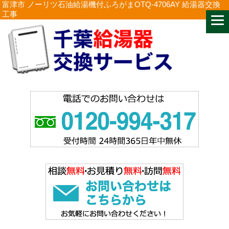
富津市 ノーリツ石油給湯機付ふろがまOTQ-4706AY 給湯器交換
工事