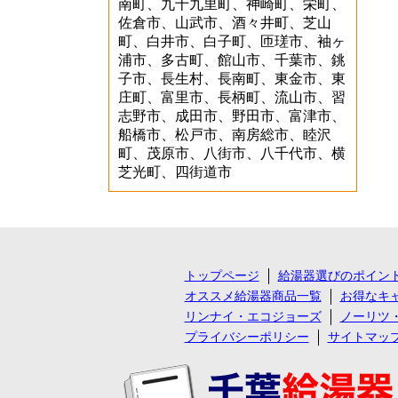
南町、九十九里町、神崎町、栄町、
佐倉市、山武市、酒々井町、芝山
町、白井市、白子町、匝瑳市、袖ヶ
浦市、多古町、館山市、千葉市、銚
子市、長生村、長南町、東金市、東
庄町、富里市、長柄町、流山市、習
志野市、成田市、野田市、富津市、
船橋市、松戸市、南房総市、睦沢
町、茂原市、八街市、八千代市、横
芝光町、四街道市
トップページ
給湯器選びのポイン
オススメ給湯器商品一覧
お得なキ
リンナイ・エコジョーズ
ノーリツ
プライバシーポリシー
サイトマッ