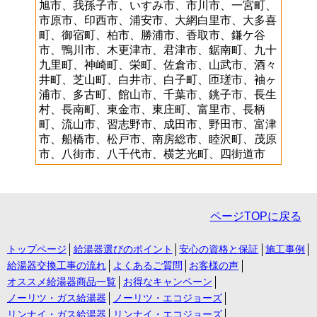
旭市、我孫子市、いすみ市、市川市、一宮町、
市原市、印西市、浦安市、大網白里市、大多喜
町、御宿町、柏市、勝浦市、香取市、鎌ケ谷
市、鴨川市、木更津市、君津市、鋸南町、九十
九里町、神崎町、栄町、佐倉市、山武市、酒々
井町、芝山町、白井市、白子町、匝瑳市、袖ヶ
浦市、多古町、館山市、千葉市、銚子市、長生
村、長南町、東金市、東庄町、富里市、長柄
町、流山市、習志野市、成田市、野田市、富津
市、船橋市、松戸市、南房総市、睦沢町、茂原
市、八街市、八千代市、横芝光町、四街道市
ページTOPに戻る
トップページ
給湯器選びのポイント
安心の資格と保証
施工事例
給湯器交換工事の流れ
よくあるご質問
お客様の声
オススメ給湯器商品一覧
お得なキャンペーン
ノーリツ・ガス給湯器
ノーリツ・エコジョーズ
リンナイ・ガス給湯器
リンナイ・エコジョーズ