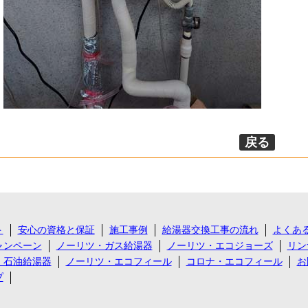
戻る
ト
安心の資格と保証
施工事例
給湯器交換工事の流れ
よくあ
ャンペーン
ノーリツ・ガス給湯器
ノーリツ・エコジョーズ
リン
・石油給湯器
ノーリツ・エコフィール
コロナ・エコフィール
お
プ