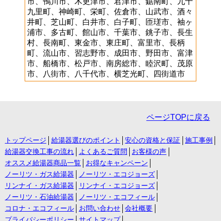
市、鴨川市、木更津市、君津市、鋸南町、九十
九里町、神崎町、栄町、佐倉市、山武市、酒々
井町、芝山町、白井市、白子町、匝瑳市、袖ヶ
浦市、多古町、館山市、千葉市、銚子市、長生
村、長南町、東金市、東庄町、富里市、長柄
町、流山市、習志野市、成田市、野田市、富津
市、船橋市、松戸市、南房総市、睦沢町、茂原
市、八街市、八千代市、横芝光町、四街道市
ページTOPに戻る
トップページ
給湯器選びのポイント
安心の資格と保証
施工事例
給湯器交換工事の流れ
よくあるご質問
お客様の声
オススメ給湯器商品一覧
お得なキャンペーン
ノーリツ・ガス給湯器
ノーリツ・エコジョーズ
リンナイ・ガス給湯器
リンナイ・エコジョーズ
ノーリツ・石油給湯器
ノーリツ・エコフィール
コロナ・エコフィール
お問い合わせ
会社概要
プライバシーポリシー
サイトマップ