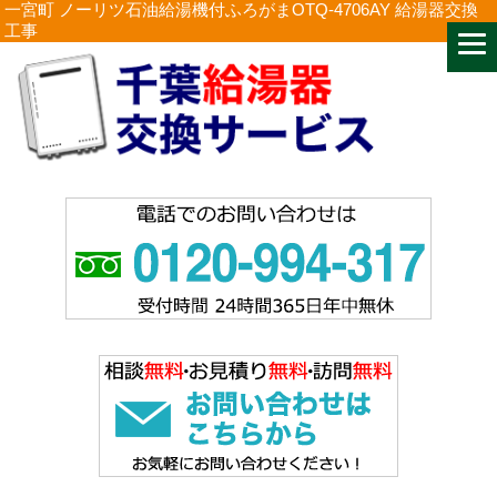
一宮町 ノーリツ石油給湯機付ふろがまOTQ-4706AY 給湯器交換
工事